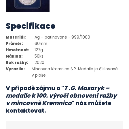
Specifikace
Materiál:
Ag – patinované - 999/1000
Průměr:
60mm
Hmotnost:
127g
Náklad:
50ks
Rok ražby:
2020
Vyrazila:
Mincovna Kremnica Š.P. Medaile je číslované
v ploše.
V případě zájmu o "
T .G. Masaryk –
medaile k 100. výročí obnovení ražby
v mincovně Kremnica
" nás můžete
kontaktovat.