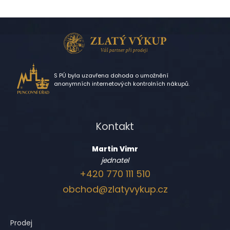
S PÚ byla uzavřena dohoda o umožnění
anonymních internetových kontrolních nákupů.
Kontakt
Martin Vimr
jednatel
+420 770 111 510
obchod@zlatyvykup.cz
Prodej