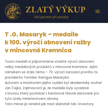
Přeskočit
na
HLAV
obsah
MEN
T .G. Masaryk – medaile
k 100. výročí obnovení ražby
v mincovně Kremnica
Touto medailí si připomínáme stoleté výročí obnovení
ražby medailových produktů v mincovně Kremnica. Jejím
námětem se stalo téma – 70. výročí narození prvního čs.
prezidenta Tomáše Garrigua Masaryka.
Autorem a iniciátorem jejího vydání byl akademický sochař
Jan Čejka. Zajímavostí je, že medaile byly vyražené
z bronzu, který pocházel z kanónové hlavně darované pro
tyto účely ministerstvem obrany.
Tato mince je ceněná jak mezi sběrateli tak i investory.