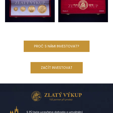
PROČ S NÁMI INVESTOVAT?
ZAČÍT INVESTOVAT
S PÚ byla uzavřena dohoda o umožnění