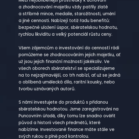
Mezi nejoblíbenější prostředky k uchování
a zhodnocování majetku vždy patřily zlaté
a stříbrné mince, medaile, starožitnosti, umění
a jiné cennosti. Nabízejí totiž řadu benefitů:
bezpečné uložení úspor, sběratelskou hodnotu,
rychlou likviditu a velký potenciál růstu ceny.
Všem zájemcům o investování do cenností rádi
pomůžeme se zhodnocováním jejich majetku, ať
už jsou jejich finanční možnosti jakékoliv. Ve
všech oborech sběratelství se specializujeme
na to nejzajímavější, co trh nabízí, ať už se jedná
o oblíbená umělecká díla, raritní kousky, nebo
tvorbu uznávaných autorů.
S námi investujete do produktů s přidanou
sběratelskou hodnotou. Jsme zaregistrováni na
Puncovním úřadě, díky tomu lze snadno ověřit
původ a historii všech předmětů, které
nabízíme. Investované finance máte stále ve
svých rukou a plně pod kontrolou.