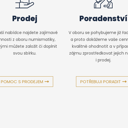
Prodej
Poradenství
aší nabídce najdete zajímavé
V oboru se pohybujeme již řad
nnosti z oboru numismatiky,
a proto dokážeme vaše cenn
rými můžete založit či doplnit
kvalitně ohodnotit a v příp
svou sbírku.
zájmu zprostředkovat jejich 
i prodej.
POMOC S PRODEJEM
POTŘEBUJI PORADIT