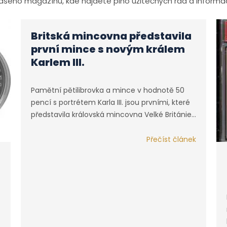
ašeho magazínu, kde najdete plno užitečných rad a informac
Britská mincovna představila
první mince s novým králem
Karlem III.
Pamětní pětilibrovka a mince v hodnotě 50
pencí s portrétem Karla III. jsou prvními, které
představila královská mincovna Velké Británie…
Přečíst článek