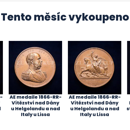
Tento měsíc vykoupeno
-
AE medaile 1866-RR-
AE medaile 1866-RR-
Vítězství nad Dány
Vítězství nad Dány
d
u Helgolandu a nad
u Helgolandu a nad
s
Italy u Lissa
Italy u Lissa