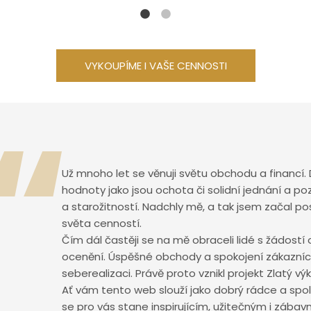
VYKOUPÍME I VAŠE CENNOSTI
Už mnoho let se věnuji světu obchodu a financí. 
hodnoty jako jsou ochota či solidní jednání a p
a starožitností. Nadchly mě, a tak jsem začal p
světa cenností.
Čím dál častěji se na mě obraceli lidé s žádostí 
ocenění. Úspěšné obchody a spokojení zákazníci
seberealizaci. Právě proto vznikl projekt Zlatý vý
Ať vám tento web slouží jako dobrý rádce a spol
se pro vás stane inspirujícím, užitečným i zábav