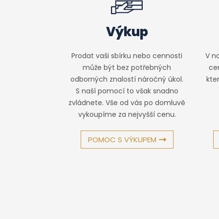
Výkup
V n
Prodat vaši sbírku nebo cennosti
ce
může být bez potřebných
kte
odborných znalostí náročný úkol.
S naší pomocí to však snadno
zvládnete. Vše od vás po domluvě
vykoupíme za nejvyšší cenu.
POMOC S VÝKUPEM