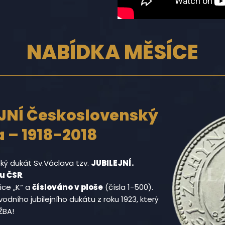
NABÍDKA MĚSÍCE
EJNÍ Československý
 – 1918-2018
ý dukát Sv.Václava tzv.
JUBILEJNÍ.
ku ČSR
.
ce „K“ a
číslováno v ploše
(čísla 1-500).
odního jubilejního dukátu z roku 1923, který
ŽBA!