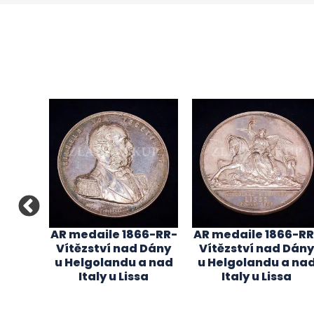
851-
AR medaile 1866-RR-
AR medaile 1866-RR
rechta
Vítězství nad Dány
Vítězství nad Dány
m
u Helgolandu a nad
u Helgolandu a na
em
Italy u Lissa
Italy u Lissa
 R