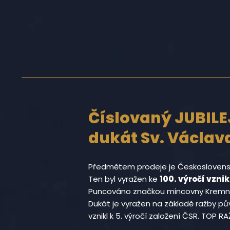
Číslovaný JUBIL
dukát Sv. Václava
Předmětem prodeje je Československ
Ten byl vyražen ke
100. výročí vzni
Puncováno značkou mincovny Kremni
Dukát je vyražen na základě ražby pův
vznikl k 5. výročí založení ČSR. TOP RA