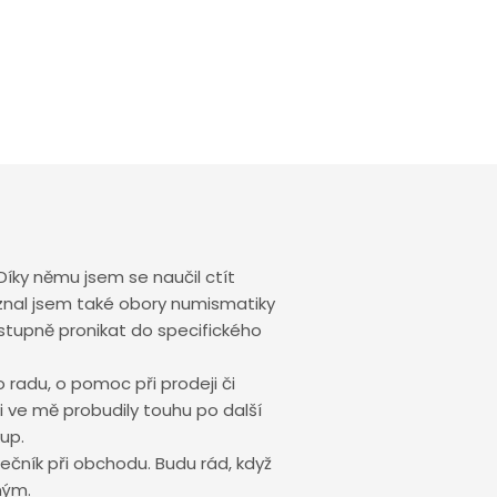
Díky němu jsem se naučil ctít
oznal jsem také obory numismatiky
ostupně pronikat do specifického
o radu, o pomoc při prodeji či
 ve mě probudily touhu po další
kup.
ečník při obchodu. Budu rád, když
ným.