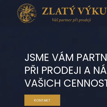
Přeskočit
na
obsah
JSME VÁM PARTN
PŘI PRODEJI A N
VAŠICH CENNOST
KONTAKT