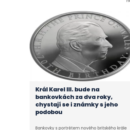
n
Král Karel III. bude na
bankovkách za dva roky,
chystají se i známky s jeho
podobou
Bankovky s portrétem nového britského krále