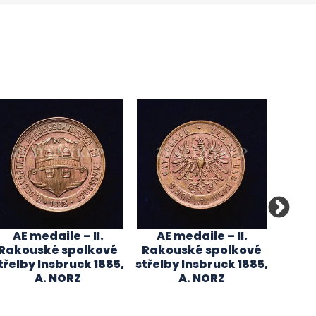
AE medaile – II.
AE medaile – II.
AE me
Rakouské spolkové
Rakouské spolkové
100.v
třelby Insbruck 1885,
střelby Insbruck 1885,
Salzbu
A. NORZ
A. NORZ