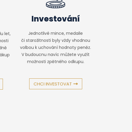
Investování
Jednotlivé mince, medaile
u let,
či starožitnosti byly vždy vhodnou
osti
volbou k uchování hodnoty peněz.
adně
V budoucnu navíc můžete využít
nákup
možnosti zpětného odkupu.
CHCI INVESTOVAT