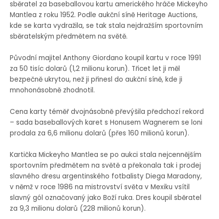
sběratel za baseballovou kartu amerického hráče Mickeyho
Mantlea z roku 1952. Podle aukční síně Heritage Auctions,
kde se karta vydražila, se tak stala nejdražším sportovním
sběratelským předmětem na světě.
Původní majitel Anthony Giordano koupil kartu v roce 1991
za 50 tisíc dolarů (1,2 milionu korun). Třicet let ji měl
bezpečně ukrytou, než ji přinesl do aukční síně, kde ji
mnohonásobně zhodnotil.
Cena karty téměř dvojnásobně převýšila předchozí rekord
– sada baseballových karet s Honusem Wagnerem se loni
prodala za 6,6 milionu dolarů (přes 160 milionů korun).
Kartička Mickeyho Mantlea se po aukci stala nejcennějším
sportovním předmětem na světě a překonala tak i prodej
slavného dresu argentinského fotbalisty Diega Maradony,
v němž v roce 1986 na mistrovství světa v Mexiku vsítil
slavný gól označovaný jako Boží ruka. Dres koupil sběratel
za 9,3 milionu dolarů (228 milionů korun).