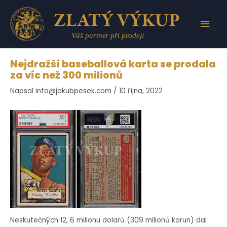
Přeskočit
na
HLAV
obsah
MEN
Nejdražší baseballová karta se prodala
za víc než 300 milionů
Napsal
info@jakubpesek.com
/
10 října, 2022
Neskutečných 12, 6 milionu dolarů (309 milionů korun) dal