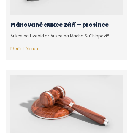
Plánované aukce září – prosinec
Aukce na Livebid.cz Aukce na Macho & Chlapovič
Plánované
Přečíst článek
aukce
září
–
prosinec