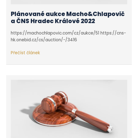
Plánované aukce Macho&Chlapovič
a ČNS Hradec Králové 2022
https://machochlapovic.com/cz/aukce/51 https://cns-
hk.onebid.cz/cs/auction/-/3416
Plánované
Přečíst článek
aukce
Macho&Chlapovič
a ČNS
Hradec
Králové
2022