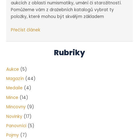
aukcích z oblasti numismatiky, umění či starožitností.
Pomůžeme vám z dražebních katalogů vybrat ty
položky, které mohou být skvělým základem
Plánované
Přečíst článek
aukce
z oblasti
numismatiky
Rubriky
a starožitnictví
Aukce
(5)
Magazín
(44)
Medaile
(4)
Mince
(14)
Mincovny
(9)
Novinky
(17)
Panovníci
(5)
Pojmy
(7)