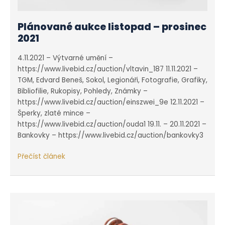
Plánované aukce listopad – prosinec
2021
4.11.2021 – Výtvarné umění –
https://www.livebid.cz/auction/vltavin_187 11.11.2021 –
TGM, Edvard Beneš, Sokol, Legionáři, Fotografie, Grafiky,
Bibliofilie, Rukopisy, Pohledy, Známky –
https://www.livebid.cz/auction/einszwei_9e 12.11.2021 –
Šperky, zlaté mince –
https://www.livebid.cz/auction/ouda1 19.11. – 20.11.2021 –
Bankovky – https://www.livebid.cz/auction/bankovky3
Plánované
Přečíst článek
aukce
listopad
–
prosinec
2021