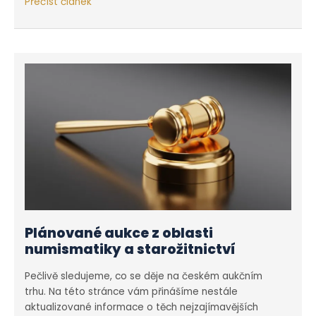
Plánované
Přečíst článek
aukce
–
květen,
červen
2021
Plánované aukce z oblasti
numismatiky a starožitnictví
Pečlivě sledujeme, co se děje na českém aukčním
trhu. Na této stránce vám přinášíme nestále
aktualizované informace o těch nejzajímavějších