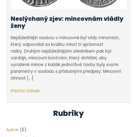
Neslýchaný zjev: mincovnám vládly
ženy
Nejdůležitější osobou v mincovně byl vždy mincmistr,
který odpovídal za kvalitu mincí či správnost
ražby. Druhým nejdůležitějším úředníkem pak byl
vardajn, mincovní kontrolor, který dohlížel, aby
vyražené mince z každé jednotlivé tavby byly svými
parametry v souladu s příslušnými předpisy. Mincovní
činnost […]
Neslýchaný
Přečíst článek
zjev:
mincovnám
vládly
Rubriky
ženy
Aukce
(5)