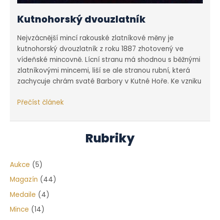
Kutnohorský dvouzlatník
Nejvzácnější mincí rakouské zlatníkové měny je
kutnohorský dvouzlatník z roku 1887 zhotovený ve
vídeňské mincovně. Lícní stranu má shodnou s běžnými
zlatníkovými mincemi, liší se ale stranou rubní, která
zachycuje chrám svaté Barbory v Kutné Hoře. Ke vzniku
Kutnohorský
Přečíst článek
dvouzlatník
Rubriky
Aukce
(5)
Magazín
(44)
Medaile
(4)
Mince
(14)