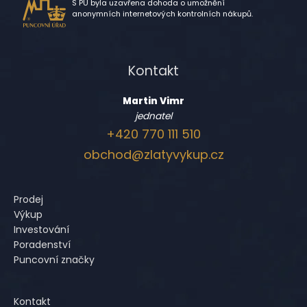
S PÚ byla uzavřena dohoda o umožnění
anonymních internetových kontrolních nákupů.
Kontakt
Martin Vimr
jednatel
+420 770 111 510
obchod@zlatyvykup.cz
Prodej
Výkup
Investování
Poradenství
Puncovní značky
Kontakt