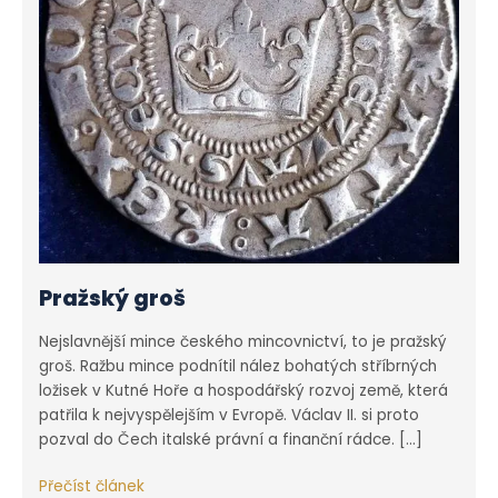
Pražský groš
Nejslavnější mince českého mincovnictví, to je pražský
groš. Ražbu mince podnítil nález bohatých stříbrných
ložisek v Kutné Hoře a hospodářský rozvoj země, která
patřila k nejvyspělejším v Evropě. Václav II. si proto
pozval do Čech italské právní a finanční rádce. […]
Pražský
Přečíst článek