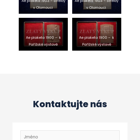
Ae plaketa 1903 – Střelby
Ae plaketa 1903 – Střelby
v Olomouci
v Olomouci
Ae plaketa 1900 – k
Ae plaketa 1900 – k
Pařížské výstavě
Pařížské výstavě
Kontaktujte nás