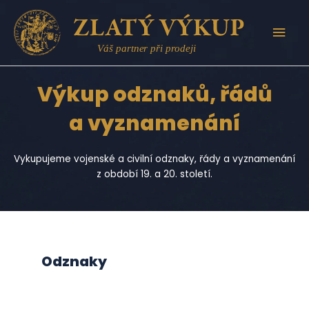
Přeskočit
na
HLAV
obsah
MEN
Výkup odznaků, řádů
a vyznamenání
Vykupujeme vojenské a civilní odznaky, řády a vyznamenání
z období 19. a 20. století.
Odznaky