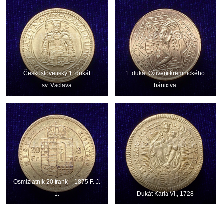
Československý 1. dukát
1. dukát Oživení kremnického
sv. Václava
bánictva
Osmizlatník 20 frank – 1875 F. J.
1.
Dukát Karla VI., 1728