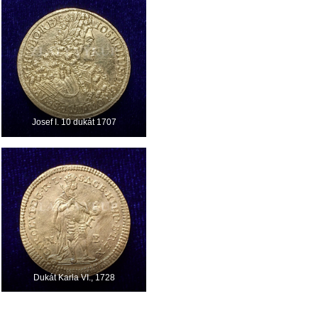
Josef I. 10 dukát 1707
Dukát Karla VI., 1728