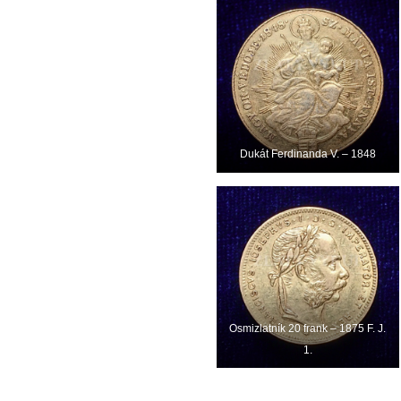
Dukát Ferdinanda V. – 1848
Osmizlatník 20 frank – 1875 F. J.
1.