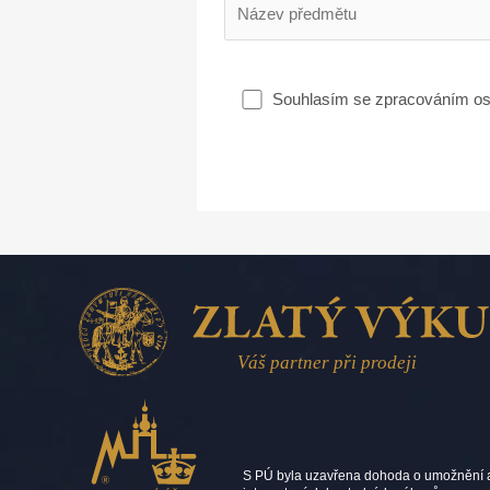
Souhlasím se zpracováním os
S PÚ byla uzavřena dohoda o umožnění