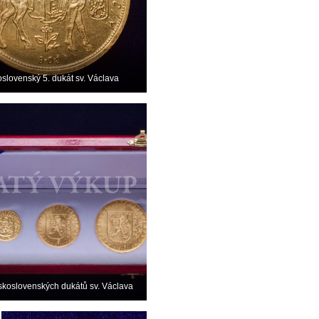
slovenský 5. dukát sv. Václava
koslovenských dukátů sv. Václava