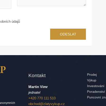
obních údajů
Kontakt
Prodej
Výkup
Investování
Martin Vimr
Poradenství
jednatel
Puncovní zn
+420 770 111 510
 anonymních
obchod@zlatyvykup.cz