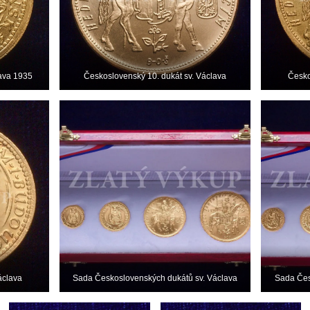
lava 1935
Československý 10. dukát sv. Václava
Česko
áclava
Sada Československých dukátů sv. Václava
Sada Čes