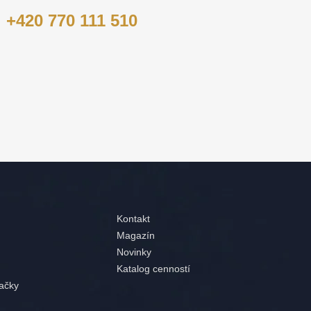
+420 770 111 510
Kontakt
Magazín
Novinky
Katalog cenností
ačky