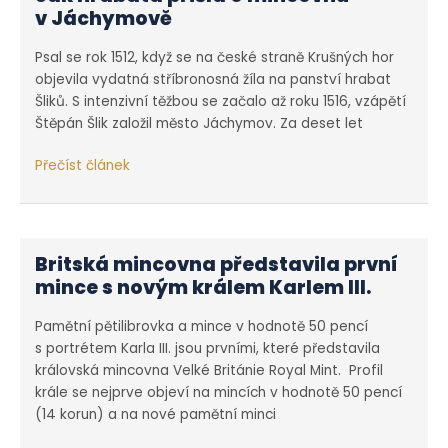
v Jáchymově
Psal se rok 1512, když se na české straně Krušných hor
objevila vydatná stříbronosná žíla na panství hrabat
Šliků. S intenzivní těžbou se začalo až roku 1516, vzápětí
Štěpán Šlik založil město Jáchymov. Za deset let
Jak
Přečíst článek
hrabata
přišla
o mincovnu
v Jáchymově
Britská mincovna představila první
mince s novým králem Karlem III.
Pamětní pětilibrovka a mince v hodnotě 50 pencí
s portrétem Karla III. jsou prvními, které představila
královská mincovna Velké Británie Royal Mint. Profil
krále se nejprve objeví na mincích v hodnotě 50 pencí
(14 korun) a na nové pamětní minci