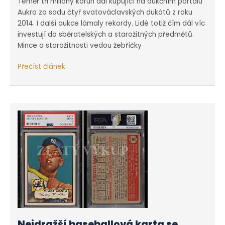
Téměř tři miliony korun dal kupující na aukčním portálu
Aukro za sadu čtyř svatováclavských dukátů z roku
2014. I další aukce lámaly rekordy. Lidé totiž čím dál víc
investují do sběratelských a starožitných předmětů.
Mince a starožitnosti vedou žebříčky
Investice
Přečíst článek
do
sběratelství
stoupají
Nejdražší baseballová karta se