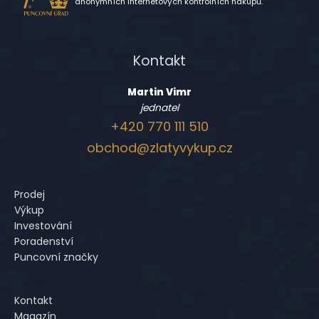
anonymních internetových kontrolních nákupů.
Kontakt
Martin Vimr
jednatel
+420 770 111 510
obchod@zlatyvykup.cz
Prodej
Výkup
Investování
Poradenství
Puncovní značky
Kontakt
Magazín