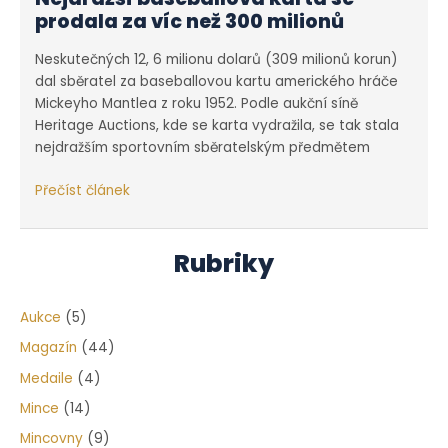
prodala za víc než 300 milionů
Neskutečných 12, 6 milionu dolarů (309 milionů korun)
dal sběratel za baseballovou kartu amerického hráče
Mickeyho Mantlea z roku 1952. Podle aukční síně
Heritage Auctions, kde se karta vydražila, se tak stala
nejdražším sportovním sběratelským předmětem
Nejdražší
Přečíst článek
baseballová
karta
se
Rubriky
prodala
za
Aukce
(5)
víc
než
Magazín
(44)
300
Medaile
(4)
milionů
Mince
(14)
Mincovny
(9)