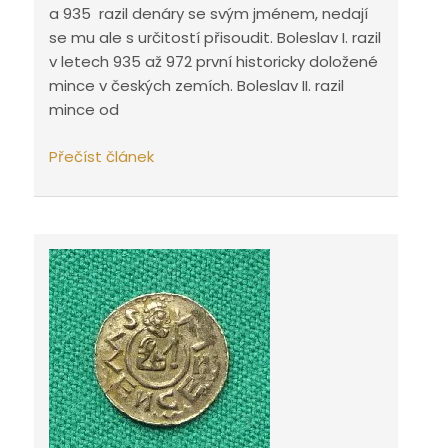
a 935 razil denáry se svým jménem, nedají
se mu ale s určitostí přisoudit. Boleslav I. razil
v letech 935 až 972 první historicky doložené
mince v českých zemích. Boleslav II. razil
mince od
Zajímavosti
Přečíst článek
o měně
panovníků