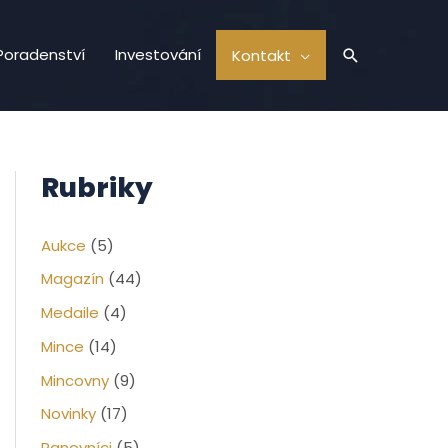
Hledat
Poradenství
Investování
Kontakt
Rubriky
Aukce
(5)
Magazín
(44)
Medaile
(4)
Mince
(14)
Mincovny
(9)
Novinky
(17)
Panovníci
(5)