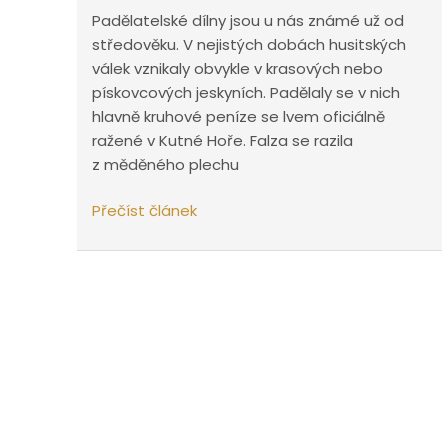
Padělatelské dílny jsou u nás známé už od
středověku. V nejistých dobách husitských
válek vznikaly obvykle v krasových nebo
pískovcových jeskyních. Padělaly se v nich
hlavně kruhové peníze se lvem oficiálně
ražené v Kutné Hoře. Falza se razila
z měděného plechu
Padělatelské
Přečíst článek
dílny