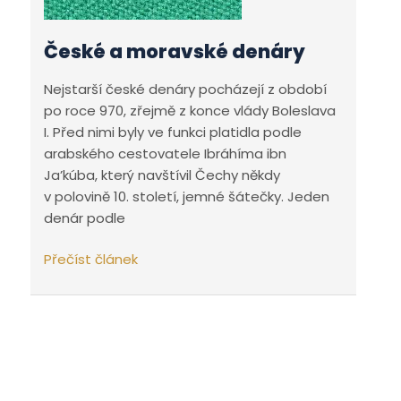
České a moravské denáry
Nejstarší české denáry pocházejí z období
po roce 970, zřejmě z konce vlády Boleslava
I. Před nimi byly ve funkci platidla podle
arabského cestovatele Ibráhíma ibn
Ja’kúba, který navštívil Čechy někdy
v polovině 10. století, jemné šátečky. Jeden
denár podle
České
Přečíst článek
a moravské
denáry