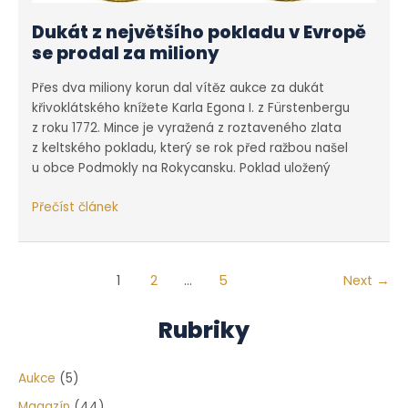
Dukát z největšího pokladu v Evropě
se prodal za miliony
Přes dva miliony korun dal vítěz aukce za dukát
křivoklátského knížete Karla Egona I. z Fürstenbergu
z roku 1772. Mince je vyražená z roztaveného zlata
z keltského pokladu, který se rok před ražbou našel
u obce Podmokly na Rokycansku. Poklad uložený
Dukát
Přečíst článek
z největšího
pokladu
v Evropě
Post
1
2
…
5
Next
→
se
pagination
prodal
Rubriky
za
miliony
Aukce
(5)
Magazín
(44)