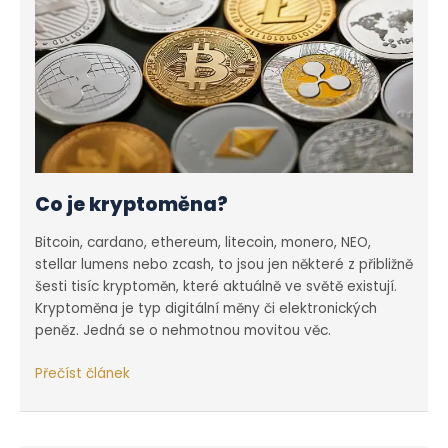
i kontrolora
Co je kryptoměna?
Bitcoin, cardano, ethereum, litecoin, monero, NEO,
stellar lumens nebo zcash, to jsou jen některé z přibližně
šesti tisíc kryptoměn, které aktuálně ve světě existují.
Kryptoměna je typ digitální měny či elektronických
peněz. Jedná se o nehmotnou movitou věc.
Co
Přečíst článek
je
kryptoměna?