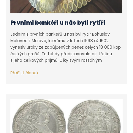
Prvními bankéři u nás byli rytíři
Jedním z prvních bankéřů u nás byl rytíř Bohuslav
Malovec z Malova, kterému v letech 1598 až 1602
vynesly úroky ze zapůjčených peněz celých 18 000 kop
českých grošů. To tehdy představovalo asi třetinu
z jeho celkových příjmů. Díky svým rozsáhlým
Prvními
Přečíst článek
bankéři
u nás
byli
rytíři