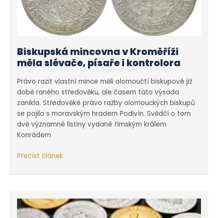
Biskupská mincovna v Kroměříži
měla slévače, písaře i kontrolora
Právo razit vlastní mince měli olomoučtí biskupové již
době raného středověku, ale časem tato výsada
zanikla. Středověké právo ražby olomouckých biskupů
se pojilo s moravským hradem Podivín. Svědčí o tom
dvě významné listiny vydané římským králem
Konrádem
Biskupská
Přečíst článek
mincovna
v Kroměříži
měla
slévače,
písaře