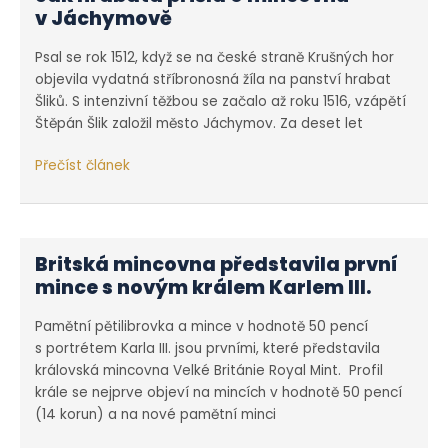
v Jáchymově
Psal se rok 1512, když se na české straně Krušných hor
objevila vydatná stříbronosná žíla na panství hrabat
Šliků. S intenzivní těžbou se začalo až roku 1516, vzápětí
Štěpán Šlik založil město Jáchymov. Za deset let
Jak
Přečíst článek
hrabata
přišla
o mincovnu
v Jáchymově
Britská mincovna představila první
mince s novým králem Karlem III.
Pamětní pětilibrovka a mince v hodnotě 50 pencí
s portrétem Karla III. jsou prvními, které představila
královská mincovna Velké Británie Royal Mint. Profil
krále se nejprve objeví na mincích v hodnotě 50 pencí
(14 korun) a na nové pamětní minci