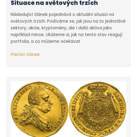
Situace na světových trzích
Následující článek pojednává o aktuální situaci na
světových trzích. Podíváme se, jak jsou na to jednotlivé
sektory, akcie, kryptoměny, ale i další aktiva jako
například mince. Ukážeme si, jak na tento stav reagují
portfolia, a co můžeme očekávat
Situace
Přečíst článek
na
světových
trzích