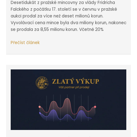
Desetidukát z pražské mincovny za vlády Fridricha
Falckého z počátku 17. století se v červnu v pražské
aukci prodal za více než deset milionů korun.
Vyvolávací cena mince byla dva miliony korun, nakonec
se prodala za 8,55 milionu korun. Včetně 20%
Desetidukát
Přečíst článek
za
deset
milionů