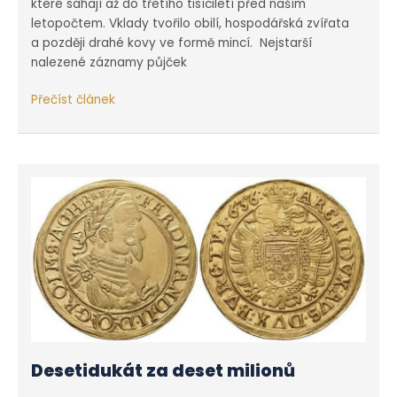
které sahají až do třetího tisíciletí před naším
letopočtem. Vklady tvořilo obilí, hospodářská zvířata
a později drahé kovy ve formě mincí. Nejstarší
nalezené záznamy půjček
Počátky
Přečíst článek
bankovnictví
spadají
do
starověku
Desetidukát za deset milionů