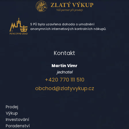
S PÚ byla uzavřena dohoda o umožnění
anonymních internetových kontrolních nákupů.
Kontakt
Martin Vimr
jednatel
+420 770 111 510
obchod@zlatyvykup.cz
Prodej
Výkup
Investování
Poradenství