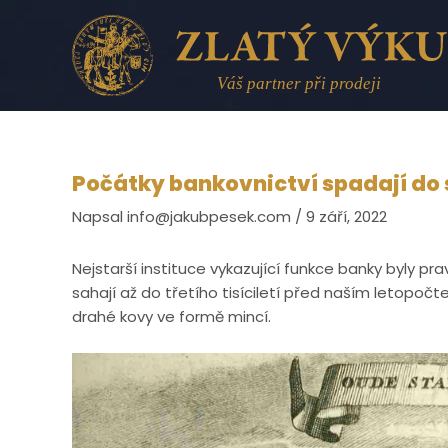
Přeskočit
na
obsah
Počátky bankovnictví spadají do
Napsal
info@jakubpesek.com
/
9 září, 2022
Nejstarší instituce vykazující funkce banky byly p
sahají až do třetího tisíciletí před naším letopočte
drahé kovy ve formě mincí.