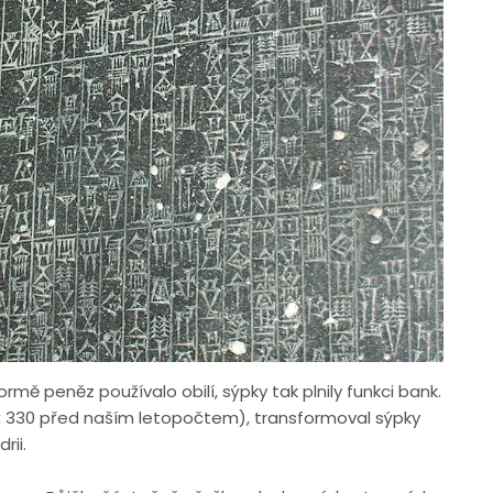
rmě peněz používalo obilí, sýpky tak plnily funkci bank.
ž 330 před naším letopočtem), transformoval sýpky
rii.