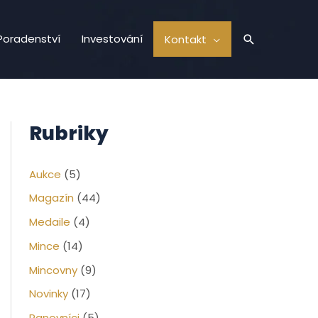
Hledat
Poradenství
Investování
Kontakt
Rubriky
Aukce
(5)
Magazín
(44)
Medaile
(4)
Mince
(14)
Mincovny
(9)
Novinky
(17)
Panovníci
(5)