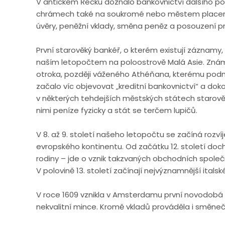
V antickém Řecku doznalo bankovnictví dalšího po
chrámech také na soukromé nebo městem placené
úvěry, peněžní vklady, směna peněz a posouzení pr
První starověký bankéř, o kterém existují záznamy, 
naším letopočtem na poloostrově Malá Asie. Známý
otroka, později váženého Athéňana, kterému podni
začalo víc objevovat „kreditní bankovnictví“ a do
v některých tehdejších městských státech starově
nimi peníze fyzicky a stát se terčem lupičů.
V 8. až 9. století našeho letopočtu se začíná roz
evropského kontinentu. Od začátku 12. století do
rodiny – jde o vznik takzvaných obchodních společ
V polovině 13. století začínají nejvýznamnější itals
V roce 1609 vznikla v Amsterdamu první novodobá 
nekvalitní mince. Kromě vkladů prováděla i směneč