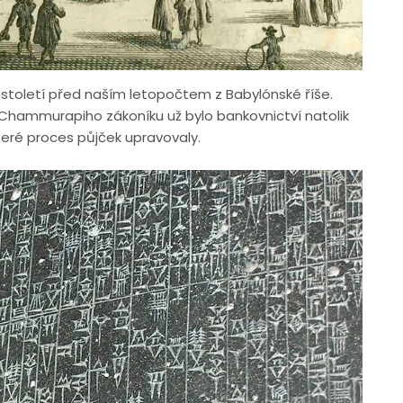
 století před naším letopočtem z Babylónské říše.
hammurapiho zákoníku už bylo bankovnictví natolik
teré proces půjček upravovaly.