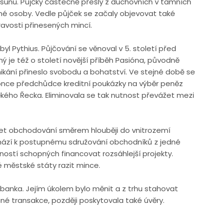
sunu. Půjčky částečně přešly z duchovních v tamních
 osoby. Vedle půjček se začaly objevovat také
avosti přinesených mincí.
byl Pythius. Půjčování se věnoval v 5. století před
 je též o století novější příběh Pasióna, původně
kání přineslo svobodu a bohatství. Ve stejné době se
konce předchůdce kreditní poukázky na výběr peněz
kého Řecka. Eliminovala se tak nutnost převážet mezi
víjet obchodování směrem hlouběji do vnitrozemí
chází k postupnému sdružování obchodníků z jedné
ností schopných financovat rozsáhlejší projekty.
ké městské státy razit mince.
banka. Jejím úkolem bylo měnit a z trhu stahovat
né transakce, později poskytovala také úvěry.