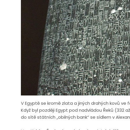
V Egyptě se kromě zlata a jiných drahých kovů ve fo
Když byl později Egypt pod nadvládou Řeků (332 a
do sítě státních „obilných bank“ se sídlem v Alexand