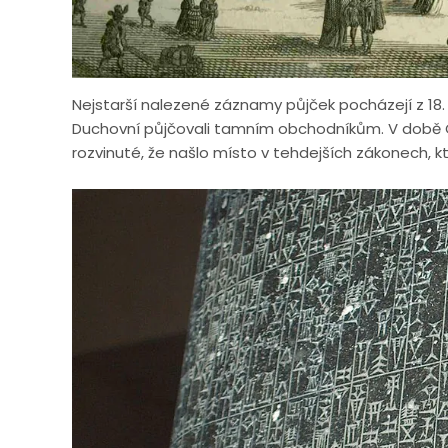
Nejstarší nalezené záznamy půjček pocházejí z 18.
Duchovní půjčovali tamním obchodníkům. V době C
rozvinuté, že našlo místo v tehdejších zákonech, k