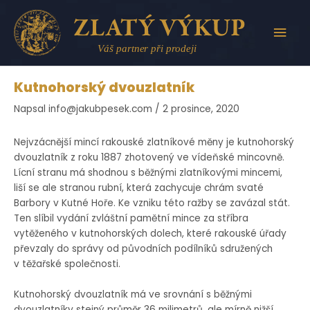
Přeskočit
na
HLAV
obsah
MEN
Kutnohorský dvouzlatník
Napsal
info@jakubpesek.com
/
2 prosince, 2020
Nejvzácnější mincí rakouské zlatníkové měny je kutnohorský
dvouzlatník z roku 1887 zhotovený ve vídeňské mincovně.
Lícní stranu má shodnou s běžnými zlatníkovými mincemi,
liší se ale stranou rubní, která zachycuje chrám svaté
Barbory v Kutné Hoře. Ke vzniku této ražby se zavázal stát.
Ten slíbil vydání zvláštní pamětní mince za stříbra
vytěženého v kutnohorských dolech, které rakouské úřady
převzaly do správy od původních podílníků sdružených
v těžařské společnosti.
Kutnohorský dvouzlatník má ve srovnání s běžnými
dvouzlatníky stejný průměr 36 milimetrů, ale mírně nižší