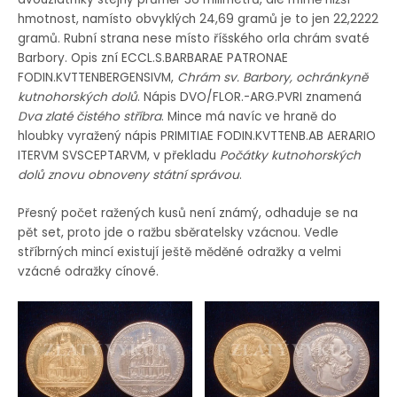
hmotnost, namísto obvyklých 24,69 gramů je to jen 22,2222
gramů. Rubní strana nese místo říšského orla chrám svaté
Barbory. Opis zní ECCL.S.BARBARAE PATRONAE
FODIN.KVTTENBERGENSIVM,
Chrám sv. Barbory, ochránkyně
kutnohorských dolů
. Nápis DVO/FLOR.-ARG.PVRI znamená
Dva zlaté čistého stříbra
. Mince má navíc ve hraně do
hloubky vyražený nápis PRIMITIAE FODIN.KVTTENB.AB AERARIO
ITERVM SVSCEPTARVM, v překladu
Počátky kutnohorských
dolů znovu obnoveny státní správou
.
Přesný počet ražených kusů není známý, odhaduje se na
pět set, proto jde o ražbu sběratelsky vzácnou. Vedle
stříbrných mincí existují ještě měděné odražky a velmi
vzácné odražky cínové.