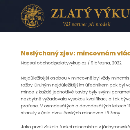
Přeskočit
na
obsah
Neslýchaný zjev: mincovnám vlád
Napsal
obchod@zlatyvykup.cz
/
9 března, 2022
Nejdůležitější osobou v mincovně byl vždy mincmistr
ražby. Druhým nejdůležitějším úředníkem pak byl var
mince z každé jednotlivé tavby byly svými parametr
nezbytně vyžadovala vysokou kvalifikaci, a tak býva
profese. V osmdesátých a devadesátých letech 16. s
stanuly v čele dvou českých mincoven tři ženy.
Jako první získala funkci mincmistra v jáchymovsk