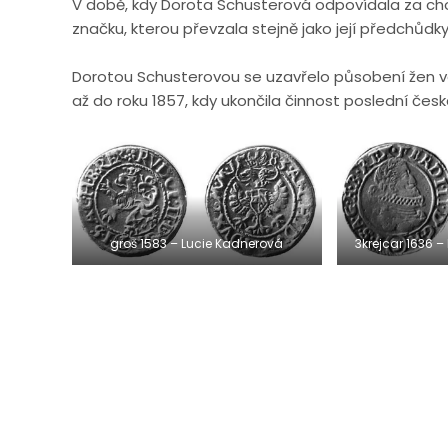
V době, kdy Dorota Schusterová odpovídala za ch
značku, kterou převzala stejně jako její předchůd
Dorotou Schusterovou se uzavřelo působení žen v
až do roku 1857, kdy ukončila činnost poslední česk
groš 1583 – Lucie Kadnerová
3krejcar 1636 