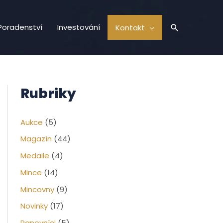
Hledat
Poradenství
Investování
Kontakt
Rubriky
Aukce
(5)
Magazín
(44)
Medaile
(4)
Mince
(14)
Mincovny
(9)
Novinky
(17)
Panovníci
(5)