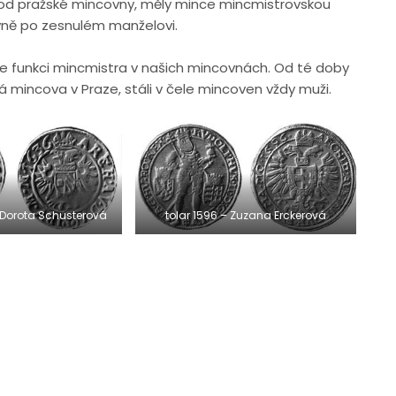
od pražské mincovny, měly mince mincmistrovskou
kyně po zesnulém manželovi.
e funkci mincmistra v našich mincovnách. Od té doby
á mincova v Praze, stáli v čele mincoven vždy muži.
– Dorota Schusterová
tolar 1596 – Zuzana Erckerová