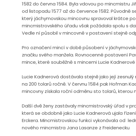
1582 do června 1584. Byla vdovou po mincmistru Ji
od listopadu 1577 až do července 1582. Původně 
který jáchymovskou mincovnu spravoval krátce po s
mincmistrovského úřadu však požádala spolu s da
Vedle ní působil v mincovně v postavení stejně 
Pro označení mincí v době působení v jáchymovsk
značku svého manžela. Rovnocenné postavení Pav
mince, které souběžně s mincemi Lucie Kadnerov
Lucie Kadnerová dostávala stejně jako její zesnulý
na 200 tolarů ročně. V červnu 1584 pak Hofman Ka
mincovny získala roční odměnu sto tolarů, kterou 
Další dvě ženy zastávaly mincmistrovský úřad v pr
která se obdobně jako Lucie Kadnerová ujala říze
Erckera. Mincmistrovskou funkci vykonávala od led
nového mincmistra Jana Lasanze z Freidenecku