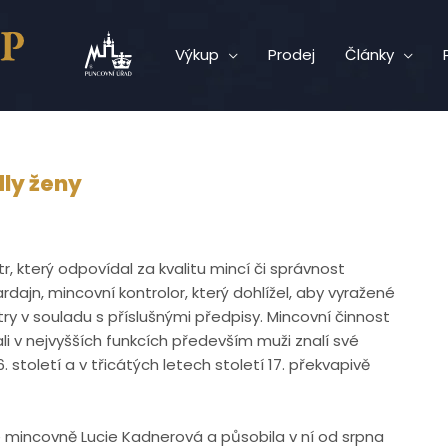
Výkup
Prodej
Články
ly ženy
, který odpovídal za kvalitu mincí či správnost
dajn, mincovní kontrolor, který dohlížel, aby vyražené
y v souladu s příslušnými předpisy. Mincovní činnost
li v nejvyšších funkcích především muži znalí své
toletí a v třicátých letech století 17. překvapivě
é mincovně Lucie Kadnerová a působila v ní od srpna