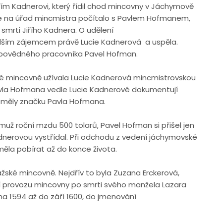
řím Kadnerovi, který řídil chod mincovny v Jáchymově
se na úřad mincmistra počítalo s Pavlem Hofmanem,
mrti Jiřího Kadnera. O udělení
lším zájemcem právě Lucie Kadnerová a uspěla.
odpovědného pracovníka Pavel Hofman.
é mincovně užívala Lucie Kadnerová mincmistrovskou
la Hofmana vedle Lucie Kadnerové dokumentují
é měly značku Pavla Hofmana.
 muž roční mzdu 500 tolarů, Pavel Hofman si přišel jen
dnerovou vystřídal. Při odchodu z vedení jáchymovské
měla pobírat až do konce života.
ažské mincovně. Nejdřív to byla Zuzana Erckerová,
ní provozu mincovny po smrti svého manžela Lazara
na 1594 až do září 1600, do jmenování