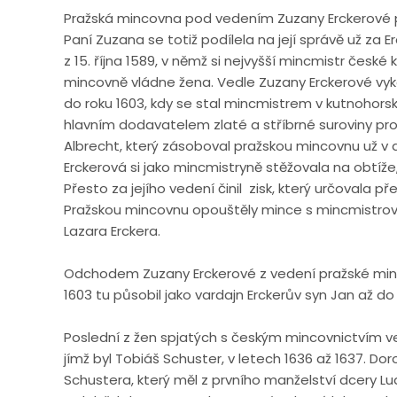
Pražská mincovna pod vedením Zuzany Erckerové pr
Paní Zuzana se totiž podílela na její správě už za E
z 15. října 1589, v němž si nejvyšší mincmistr česk
mincovně vládne žena. Vedle Zuzany Erckerové vyko
do roku 1603, kdy se stal mincmistrem v kutnohors
hlavním dodavatelem zlaté a stříbrné suroviny pro
Albrecht, který zásoboval pražskou mincovnu už v do
Erckerová si jako mincmistryně stěžovala na obtí
Přesto za jejího vedení činil zisk, který určovala 
Pražskou mincovnu opouštěly mince s mincmistrov
Lazara Erckera.
Odchodem Zuzany Erckerové z vedení pražské min
1603 tu působil jako vardajn Erckerův syn Jan až do
Poslední z žen spjatých s českým mincovnictvím 
jímž byl Tobiáš Schuster, v letech 1636 až 1637. 
Schustera, který měl z prvního manželství dcery Lu