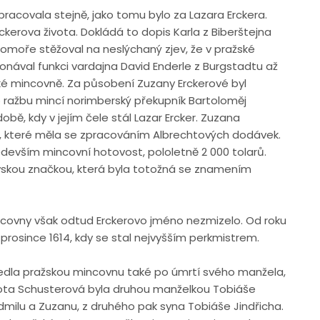
acovala stejně, jako tomu bylo za Lazara Erckera.
rckerova života. Dokládá to dopis Karla z Biberštejna
é komoře stěžoval na neslýchaný zjev, že v pražské
nával funkci vardajna David Enderle z Burgstadtu až
ké mincovně. Za působení Zuzany Erckerové byl
 ražbu mincí norimberský překupník Bartoloměj
bě, kdy v jejím čele stál Lazar Ercker. Zuzana
že, které měla se zpracováním Albrechtových dodávek.
především mincovní hotovost, pololetně 2 000 tolarů.
skou značkou, která byla totožná se znamením
covny však odtud Erckerovo jméno nezmizelo. Od roku
 prosince 1614, kdy se stal nejvyšším perkmistrem.
vedla pražskou mincovnu také po úmrtí svého manžela,
Dorota Schusterová byla druhou manželkou Tobiáše
dmilu a Zuzanu, z druhého pak syna Tobiáše Jindřicha.