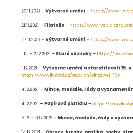
20.11.2021 –
Výtvarné umění
–
https://www.livebi
21.11.2021 –
Filatelie
–
https://www.livebid.cz/auc
27.11.2021 –
Výtvarné umění
–
https://www.liveb
1.12. – 2.12.2021 –
Staré odznaky
–
https://www.liv
1.12.2021 –
Výtvarné umění a starožitnosti 19. a 
https://www.livebid.cz/auction/einszwei_10e
4.12.2021 –
Mince, medaile, řády a vyznamenán
4.12.2021 –
Papírová platidla
–
https://www.liveb
5.12. – 8.12.2021 –
Mince, medaile, řády a vyzn
14.12.2021 –
Obrazy, kresby, grafika, sochy, sta