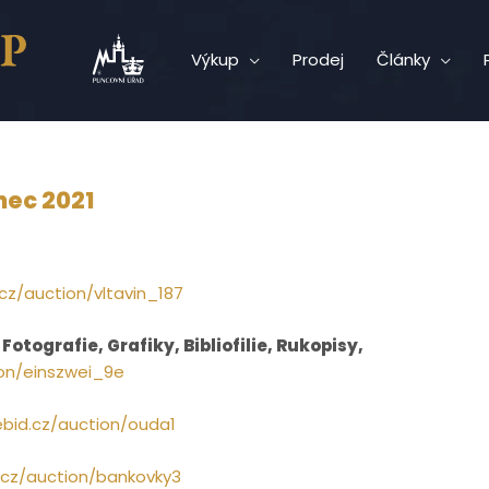
Výkup
Prodej
Články
nec 2021
.cz/auction/vltavin_187
otografie, Grafiky, Bibliofilie, Rukopisy,
ion/einszwei_9e
ebid.cz/auction/ouda1
d.cz/auction/bankovky3