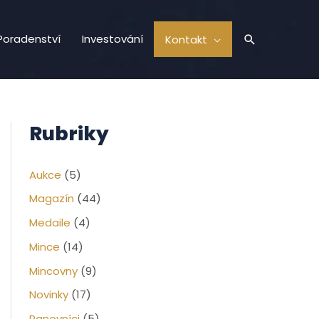
Hledat
Poradenství
Investování
Kontakt
Rubriky
Aukce
(5)
Magazín
(44)
Medaile
(4)
Mince
(14)
Mincovny
(9)
Novinky
(17)
Panovníci
(5)