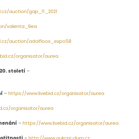
d.cz/auction/gap_11_2021
tion/valenta_9ea
id.cz/auction/adolfloos_expo58
ebid.cz/organisator/aurea
20. století
–
í
–
https://www.livebid.cz/organisator/aurea
id.cz/organisator/aurea
amenání
–
https://www.livebid.cz/organisator/aurea
rožitnosti
–
http://www.aukcni-dum.cz