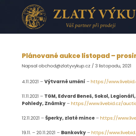
Přeskočit
na
obsah
Plánované aukce listopad – prosi
Napsal
obchod@zlatyvykup.cz
/
3 listopadu, 2021
4.11.2021 –
Výtvarné umění
–
https://www.livebid
11.11.2021 –
TGM, Edvard Beneš, Sokol, Legionáři, F
Pohledy, Známky
–
https://www.livebid.cz/auct
12.11.2021 –
Šperky, zlaté mince
–
https://www.liv
19.11. – 20.11.2021 –
Bankovky
–
https://www.livebi