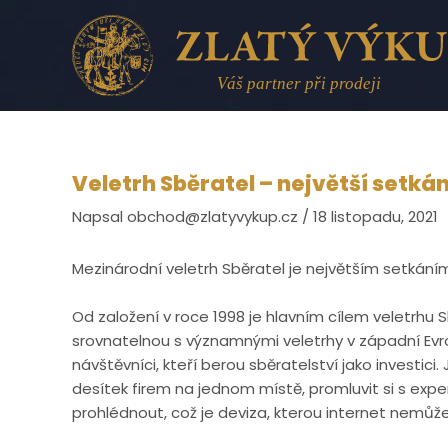
Přeskočit
na
obsah
Veletrh Sběratel – největší setká
Napsal
obchod@zlatyvykup.cz
/
18 listopadu, 2021
Mezinárodní veletrh Sběratel je největším setkání
Od založení v roce 1998 je hlavním cílem veletrhu 
srovnatelnou s významnými veletrhy v západní Evrop
návštěvníci, kteří berou sběratelství jako investic
desítek firem na jednom místě, promluvit si s exp
prohlédnout, což je deviza, kterou internet nemůže