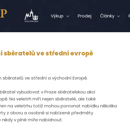
Výkup
Prodej
Články
ní sběratelů ve střední evropě
m sběratelů ve střední a východní Evropě.
Sběratel vybudovat v Praze sběratelskou akci
ě. Na veletrh míří nejen sběratelé, ale také
i. Jen na veletrhu totiž mohou porovnat nabídku několika
erty z oboru a osobně si nabízené předměty
 nikdy v plné míře nabídnout.