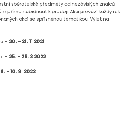
astní sběratelské předměty od nezávislých znalců
římo nabídnout k prodeji. Akci provází každý rok
naných akcí se spřízněnou tématikou. Výlet na
ha –
20. – 21. 11 2021
ha –
25. – 26. 3 2022
–
9. – 10. 9. 2022