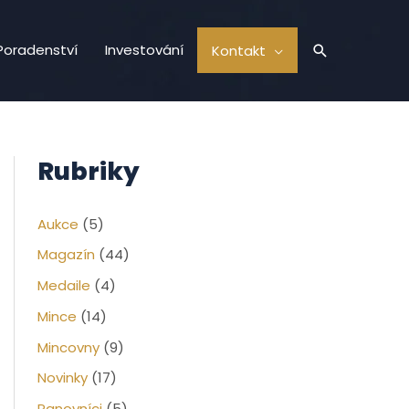
Hledat
Poradenství
Investování
Kontakt
Rubriky
Aukce
(5)
Magazín
(44)
Medaile
(4)
Mince
(14)
Mincovny
(9)
Novinky
(17)
Panovníci
(5)