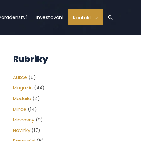
Hledat
Poradenství
Investování
Kontakt
Rubriky
Aukce
(5)
Magazín
(44)
Medaile
(4)
Mince
(14)
Mincovny
(9)
Novinky
(17)
Panovníci
(5)