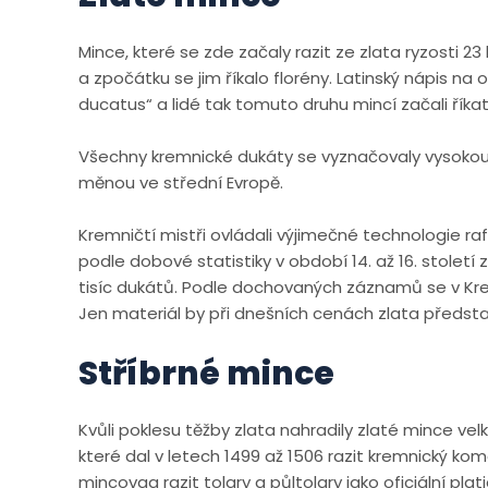
Mince, které se zde začaly razit ze zlata ryzosti 23
a zpočátku se jim říkalo florény. Latinský nápis na
ducatus“ a lidé tak tomuto druhu mincí začali říka
Všechny kremnické dukáty se vyznačovaly vysokou r
měnou ve střední Evropě.
Kremničtí mistři ovládali výjimečné technologie r
podle dobové statistiky v období 14. až 16. století
tisíc dukátů. Podle dochovaných záznamů se v Kremni
Jen materiál by při dnešních cenách zlata představ
Stříbrné mince
Kvůli poklesu těžby zlata nahradily zlaté mince velk
které dal v letech 1499 až 1506 razit kremnický ko
mincovaa razit tolary a půltolary jako oficiální pl