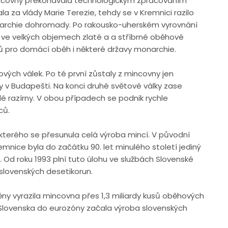
ncovny překonávala technologickým zpracováním
la za vlády Marie Terezie, tehdy se v Kremnici razilo
narchie dohromady. Po rakousko-uherském vyrovnání
a ve velkých objemech zlaté a a stříbrné oběhové
ů pro domácí oběh i některé državy monarchie.
vých válek. Po té první zůstaly z mincovny jen
y v Budapešti. Na konci druhé světové války zase
é razírny. V obou případech se podnik rychle
ců.
kterého se přesunula celá výroba mincí. V původní
mnice byla do začátku 90. let minulého století jediný
d roku 1993 plní tuto úlohu ve službách Slovenské
h slovenských desetikorun.
ny vyrazila mincovna přes 1,3 miliardy kusů oběhových
 Slovenska do eurozóny začala výroba slovenských