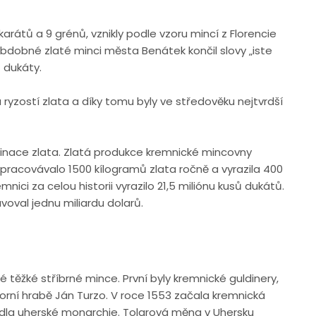
 karátů a 9 grénů, vznikly podle vzoru mincí z Florencie
 obdobné zlaté minci města Benátek končil slovy „iste
t dukáty.
yzostí zlata a díky tomu byly ve středověku nejtvrdší
afinace zlata. Zlatá produkce kremnické mincovny
 zpracovávalo 1500 kílogramů zlata ročně a vyrazila 400
ci za celou historii vyrazilo 21,5 miliónu kusů dukátů.
oval jednu miliardu dolarů.
é těžké stříbrné mince. První byly kremnické guldinery,
morní hrabě Ján Turzo. V roce 1553 začala kremnická
atidla uherské monarchie. Tolarová měna v Uhersku