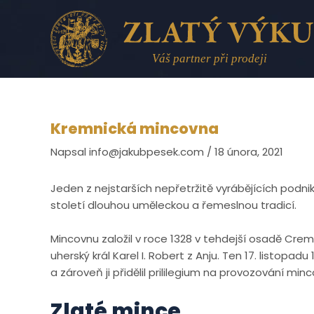
Přeskočit
na
obsah
Kremnická mincovna
Napsal
info@jakubpesek.com
/
18 února, 2021
Jeden z nejstarších nepřetržitě vyrábějících podn
století dlouhou uměleckou a řemeslnou tradicí.
Mincovnu založil v roce 1328 v tehdejší osadě Cremn
uherský král Karel I. Robert z Anju. Ten 17. listopa
a zároveň ji přidělil prililegium na provozování min
Zlaté mince