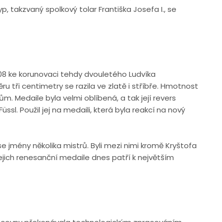
, takzvaný spolkový tolar Františka Josefa I., se
08 ke korunovaci tehdy dvouletého Ludvíka
u tři centimetry se razila ve zlatě i stříbře. Hmotnost
. Medaile byla velmi oblíbená, a tak její revers
ssl. Použil jej na medaili, která byla reakcí na nový
e jmény několika mistrů. Byli mezi nimi kromě Kryštofa
Jejich renesanční medaile dnes patří k největším