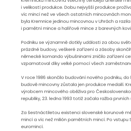
Kremnická mincovna všechny tehdejší uherské mi
i velikostí produkce. Dobu nejvyšší produkce prožíva
víc mincí než ve všech ostatních mincovnách mo
byla Kremnice jedinou mincovnou v Uhrách a razil
i pamětní mince a halířové mince z barevných kov
Podniku se významně dotkly události za obou světo
prázdné budovy, veškeré zařízení a zásoby skončil
německé komando výbušninami zničilo zařízení cel
vzpamatoval díky velké pomocí všech zaměstnan
V roce 1986 skončilo budování nového podniku, do 
budově mincovny zůstala jen produkce medailí. Kre
výrobcem mincového oběživa pro Československo. O
republiky, 23. ledna 1993 totiž začala ražba prvníc
Za šestnáctiletou existenci slovenské korunové mě
mincí a víc než milión pamětních mincí. Po vstupu
euromincí.