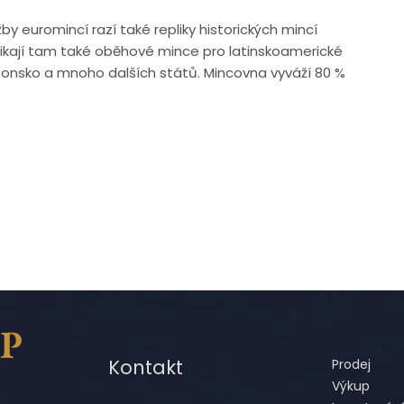
y euromincí razí také repliky historických mincí
ikají tam také oběhové mince pro latinskoamerické
Estonsko a mnoho dalších států. Mincovna vyváží 80 %
Kontakt
Prodej
Výkup