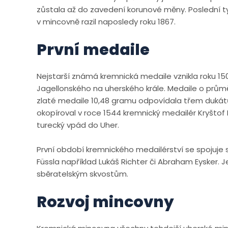
zůstala až do zavedení korunové měny. Poslední typ
v mincovně razil naposledy roku 1867.
První medaile
Nejstarší známá kremnická medaile vznikla roku 15
Jagellonského na uherského krále. Medaile o průměr
zlaté medaile 10,48 gramu odpovídala třem dukátům
okopíroval v roce 1544 kremnický medailér Kryštof Fü
turecký vpád do Uher.
První období kremnického medailérství se spojuje s
Füssla například Lukáš Richter či Abraham Eysker. 
sběratelským skvostům.
Rozvoj mincovny