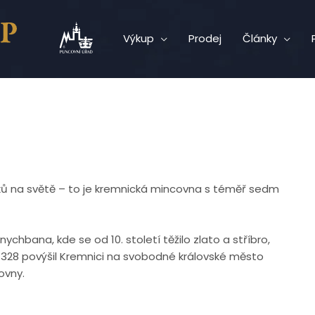
Výkup
Prodej
Články
iků na světě – to je kremnická mincovna s téměř sedm
ychbana, kde se od 10. století těžilo zlato a stříbro,
du 1328 povýšil Kremnici na svobodné královské město
covny.